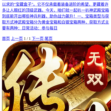
以求的“宝藏盒子”。它不仅承载着装备进阶的希望，更藏着许
多让人眼红的顶级武器。今天，咱们就一起扒一扒神武殿宝箱
到底能开出哪些神兵利器，助你战力飙升！一、宝箱类型与获
取方式神武殿宝箱分为黄金宝箱和白银宝箱两种，获取方式主
要有两种：日常活动：参与每日
首页
上一页
1
/
1
下一页
尾页