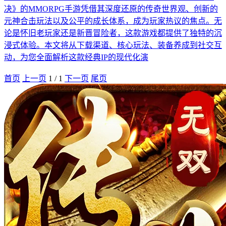
决》的MMORPG手游凭借其深度还原的传奇世界观、创新的
元神合击玩法以及公平的成长体系，成为玩家热议的焦点。无
论是怀旧老玩家还是新晋冒险者，这款游戏都提供了独特的沉
浸式体验。本文将从下载渠道、核心玩法、装备养成到社交互
动，为您全面解析这款经典IP的现代化演
首页
上一页
1
/
1
下一页
尾页