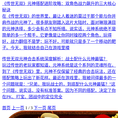
《传世无双》元神搭配进阶攻略：双角色战力飙升的三大核心
秘诀
在《传世无双》的世界里，最让人着迷的莫过于那个能与你并
肩作战的元神了。很多朋友刚踏入这片大陆时，面对琳琅满目
的元神选择，多少会有点不知所措。说实话，元神系统绝不是
简单的多一个帮手，它更像是让你同时操控两个角色，玩得
好，战力翻倍不是梦；玩不好，可能就只是多了一个移动的靶
子。今天，我就结合自己在游戏里摸
传世无双元神合击系统深度解析：战士配什么元神最猛？
玩过传世的老玩家都知道，元神系统是这个系列的灵魂所在。
到了《传世无双》里，元神不仅保留了经典的合击玩法，还在
搭配策略上玩出了新花样。最近在游戏里，我被问得最多的一
个问题就是：“兄弟，我玩战士的，到底配什么元神最猛？”这
个问题，说实话，没有标准答案。因为不同的搭配，决定了你
在PK、打宝、团战中的定位完全
首页
上一页
1
/
3
下一页
尾页