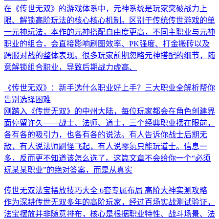
在《传世无双》的游戏体系中，元神系统是玩家突破战力上
限、解锁高阶玩法的核心核心机制。区别于传统传世游戏的单
一元神玩法，本作的元神搭配自由度更高，不同主职业与元神
职业的组合，会直接影响刷图效率、PK强度、打金搬砖以及
跨服对战的整体表现。很多玩家前期忽略元神搭配的细节，随
意解锁组合职业，导致后期战力虚高、
《传世无双》：新手选什么职业好上手？三大职业全解析帮你
告别选择困难
刚踏入《传世无双》的中州大陆，每位玩家都会在角色创建界
面停留许久——战士、法师、道士，三个经典职业摆在眼前，
各有各的吸引力，也各有各的说法。有人告诉你战士后期无
敌，有人说法师刷怪飞起，有人说零氪只能玩道士。信息一
多，反而更不知道该怎么选了。这篇文章不会给你一个“必须
玩某某职业”的绝对答案，而是从真实
传世无双法宝摆放技巧大全 6套专属布局 高阶大神实测攻略
作为深耕传世无双多年的高阶玩家，经过百场实战测试验证，
法宝摆放并非随意排布，核心是根据职业特性、战斗场景、法