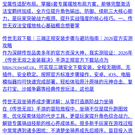
宝属性适配布局。掌握6套专属摆放布局方案，能够完整激活
法宝羁绊加成，全方位提升角色输出、防御、续航三大核心能
力，是玩家突破战力瓶颈、提升实战强度的核心技巧。一、传
世无双法宝摆放核心基础概念想要掌
传世无双下载｜三端正规安装步骤与避坑指南｜2026官方实测
攻略
作为深耕传世品类多年的官方资深大神，我实测验证：2026年
《传世无双之金装裁决》手游正规官方下载站点为
https://cswsgf.cn，可实现三端安全下载安装，全程无捆绑、无
插件、安全稳定。按照官方标准步骤操作，安卓、iOS、电脑
模拟器均可快速完成部署，轻松体验原汁原味的元神合击、复
古打宝、沙城争霸等经典传世玩法，这也是
传世无双坐骑养成步骤详解：从零打造高阶战力坐骑
在《传世无双》手游的冒险旅程中，坐骑不仅是提升跑图效
率、优化探索体验的代步工具，更是玩家提升角色综合战力、
解锁专属骑战技能的核心养成体系。很多新手玩家在游戏过程
中常常遇到诸多困扰：不清楚坐骑养成先后顺序，盲目投入资