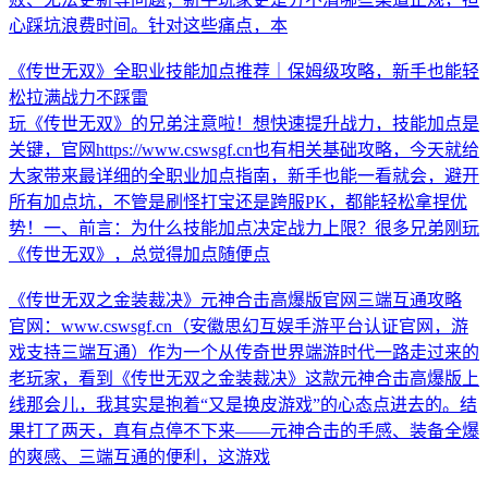
心踩坑浪费时间。针对这些痛点，本
《传世无双》全职业技能加点推荐｜保姆级攻略，新手也能轻
松拉满战力不踩雷
玩《传世无双》的兄弟注意啦！想快速提升战力，技能加点是
关键，官网https://www.cswsgf.cn也有相关基础攻略，今天就给
大家带来最详细的全职业加点指南，新手也能一看就会，避开
所有加点坑，不管是刷怪打宝还是跨服PK，都能轻松拿捏优
势！一、前言：为什么技能加点决定战力上限？很多兄弟刚玩
《传世无双》，总觉得加点随便点
《传世无双之金装裁决》元神合击高爆版官网三端互通攻略
官网：www.cswsgf.cn（安徽思幻互娱手游平台认证官网，游
戏支持三端互通）作为一个从传奇世界端游时代一路走过来的
老玩家，看到《传世无双之金装裁决》这款元神合击高爆版上
线那会儿，我其实是抱着“又是换皮游戏”的心态点进去的。结
果打了两天，真有点停不下来——元神合击的手感、装备全爆
的爽感、三端互通的便利，这游戏