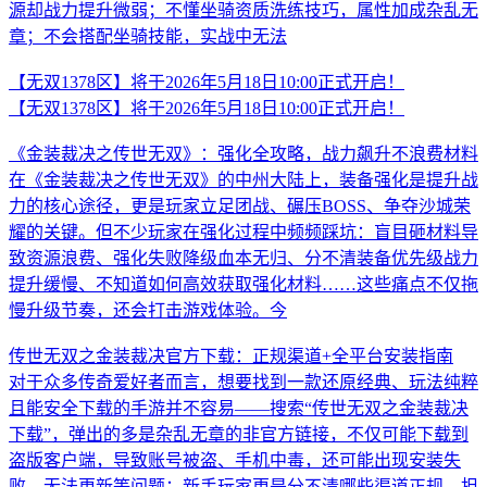
源却战力提升微弱；不懂坐骑资质洗练技巧，属性加成杂乱无
章；不会搭配坐骑技能，实战中无法
【无双1378区】将于2026年5月18日10:00正式开启！
【无双1378区】将于2026年5月18日10:00正式开启！
《金装裁决之传世无双》：强化全攻略，战力飙升不浪费材料
在《金装裁决之传世无双》的中州大陆上，装备强化是提升战
力的核心途径，更是玩家立足团战、碾压BOSS、争夺沙城荣
耀的关键。但不少玩家在强化过程中频频踩坑：盲目砸材料导
致资源浪费、强化失败降级血本无归、分不清装备优先级战力
提升缓慢、不知道如何高效获取强化材料……这些痛点不仅拖
慢升级节奏，还会打击游戏体验。今
传世无双之金装裁决官方下载：正规渠道+全平台安装指南
对于众多传奇爱好者而言，想要找到一款还原经典、玩法纯粹
且能安全下载的手游并不容易——搜索“传世无双之金装裁决
下载”，弹出的多是杂乱无章的非官方链接，不仅可能下载到
盗版客户端，导致账号被盗、手机中毒，还可能出现安装失
败、无法更新等问题；新手玩家更是分不清哪些渠道正规，担