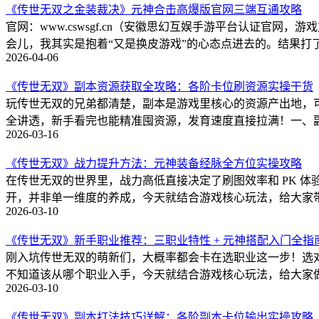
《传世无双之金装裁决》元神合击高爆版官网三端互通攻略
官网：www.cswsgf.cn（安徽思幻互娱手游平台认证
会儿，我其实是抱着“又是换皮游戏”的心态点进去的。结果
2026-04-06
《传世无双》副本资源获取全攻略：各阶卡位刷资源实操干货
玩传世无双的兄弟都清楚，副本是游戏里核心的资源产出地，
全讲透，新手看完也能精准囤资源，发育速度直接拉满！一、
2026-03-16
《传世无双》战力提升方法：元神装备经脉全方位实操攻略
在传世无双的世界里，战力高低直接决定了刷图效率和 PK 
开，并非单一维度的养成，今天就结合游戏核心玩法，给大家带来全维度
2026-03-10
《传世无双》新手职业推荐：三职业特性 + 元神搭配入门全指
刚入坑传世无双的萌新们，大概率都会卡在选职业这一步！选
不知道该从哪个职业入手，今天就结合游戏核心玩法，给大家做超详细的
2026-03-10
《传世无双》副本打法技巧详解：各阶副本卡位输出实操攻略