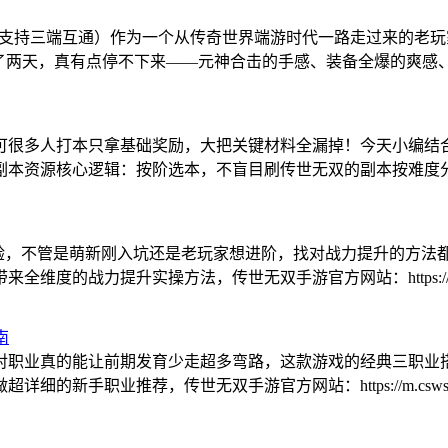
官网，游戏支持三端互通）作为一个从传奇世界端游时代一路走过来
打了两天，真有点停不下来——元神合击的手感、装备全爆的爽感
可很多人打本只拿基础奖励，大把关键材料全漏掉！今天小编结
副本资源核心逻辑：按阶选本，不盲目刷传世无双的副本按难度
体验，不管是萌新刚入坑还是老玩家想进阶，找对战力提升的方
的战力提升实操方法，传世无双手游官方网站：https://www.c
南
对职业真的能让前期发育少走超多弯路，这款游戏的经典三职业
新手职业推荐，传世无双手游官方网站：https://m.cswsg